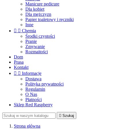
Manicure pedicure
Dla kobiet
Dla mężczyzn
Papier toaletowy i ręczniki
Inne


Chemia
Środki czystości
Pranie
Zmywanie
Rozmaitości
Dom
Prasa
Kontakt


Informacje
Dostawa
Polityka prywatności
Regulamin
O Nas
Płatności
Sklep Red Raspberry

Szukaj
Strona główna