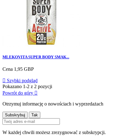
MLEKOVITA SUPER BODY SMAK...
Cena
1,95 GBP

Szybki podgląd
Pokazano 1-2 z 2 pozycji
Powrót do góry

Otrzymuj informację o nowościach i wyprzedażach
W każdej chwili możesz zrezygnować z subskrypcji.