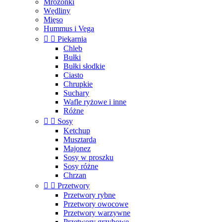
Mrożonki
Wędliny
Mięso
Hummus i Vega


Piekarnia
Chleb
Bułki
Bułki słodkie
Ciasto
Chrupkie
Suchary
Wafle ryżowe i inne
Różne


Sosy
Ketchup
Musztarda
Majonez
Sosy w proszku
Sosy różne
Chrzan


Przetwory
Przetwory rybne
Przetwory owocowe
Przetwory warzywne
Przetwory grzybowe