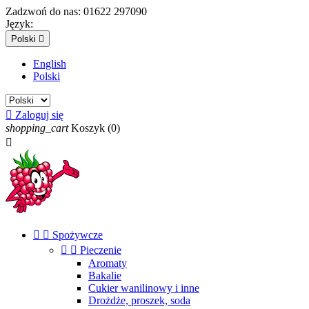
Zadzwoń do nas:
01622 297090
Język:
Polski

English
Polski

Zaloguj się
shopping_cart
Koszyk
(0)



Spożywcze


Pieczenie
Aromaty
Bakalie
Cukier wanilinowy i inne
Drożdże, proszek, soda