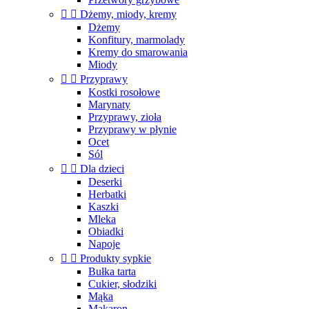


Dżemy, miody, kremy
Dżemy
Konfitury, marmolady
Kremy do smarowania
Miody


Przyprawy
Kostki rosołowe
Marynaty
Przyprawy, zioła
Przyprawy w płynie
Ocet
Sól


Dla dzieci
Deserki
Herbatki
Kaszki
Mleka
Obiadki
Napoje


Produkty sypkie
Bułka tarta
Cukier, słodziki
Mąka
Makaron