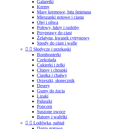
Galaretki
Kremy
Masy kremowe, bita śmietana
Mieszanki gotowe i ciasta
Olej i oliwa
Polewy, lukry i ozdoby
Przyprawy do ciast
Żelatyna, kwasek cytrynowy
Spody do ciast i wafle


Słodycze i przekąski
Bombonierki
Czekolada
Cukierki i żelki
Chipsy i chrupki
Ciastka i chałwy
Orzeszki, słonecznik
Desery
Gumy do żucia
Lizaki
Paluszki
Popcorn
Suszone owoce
Batony i wafelki


Lodówka, nabiał
Dania gotowe