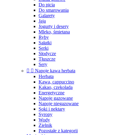
Do picia
Do smarowania
Galarety
Jaja
Jogurty i desery
Mleko, śmietana
Ryby
Sałatki
Serki
Słodycze
Tłuszcze
Sery


Napoje kawa herbata
Herbata
Kawa, cappuccino
Kakao, czekolada
Energetyczne
Napoje gazowane
Napoje niegazowane
Soki i nektary
Syropy
Wody
Zielnik
Pozostałe z kategorii