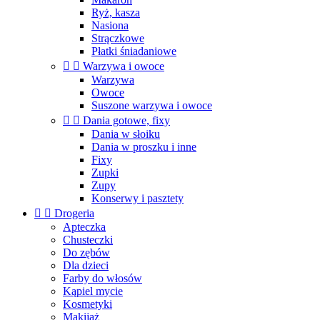
Ryż, kasza
Nasiona
Strączkowe
Płatki śniadaniowe


Warzywa i owoce
Warzywa
Owoce
Suszone warzywa i owoce


Dania gotowe, fixy
Dania w słoiku
Dania w proszku i inne
Fixy
Zupki
Zupy
Konserwy i pasztety


Drogeria
Apteczka
Chusteczki
Do zębów
Dla dzieci
Farby do włosów
Kąpiel mycie
Kosmetyki
Makijaż